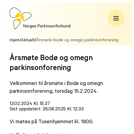
Hopp
til
innhold
Norges
Parkinsonforbund
Hjem
/
Aktuelt
/
Årsmøte Bodø og omegn parkinsonforening
Årsmøte Bodø og omegn
parkinsonforening
Velkommen til årsmøte i Bodø og omegn
parkinsonforening, torsdag 15.2.2024.
Lagt
13.02.2024 Kl. 15:37
ut
Sist oppdatert:
26.08.2025 Kl. 12:33
på
Vi møtes på Tusenhjemmet kl. 1800.