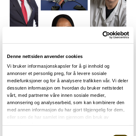
Aktuelt
Denne nettsiden anvender cookies
Vi bruker informasjonskapsler for å gi innhold og
Arendalsuka 2026
annonser et personlig preg, for å levere sosiale
03.07.2026
mediefunksjoner og for å analysere trafikken vår. Vi deler
dessuten informasjon om hvordan du bruker nettstedet
vårt, med partnerne våre innen sosiale medier,
annonsering og analysearbeid, som kan kombinere den
med annen informasjon du har gjort tilgjengelig for dem,
eller som de har samlet inn gjennom din bruk av
tjenestene deres.
Aktuelt
Samtykkevalg