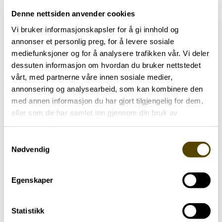
Denne nettsiden anvender cookies
Vi bruker informasjonskapsler for å gi innhold og
annonser et personlig preg, for å levere sosiale
Aktuelt
mediefunksjoner og for å analysere trafikken vår. Vi deler
dessuten informasjon om hvordan du bruker nettstedet
vårt, med partnerne våre innen sosiale medier,
Parkinson Unity Walk 2026
annonsering og analysearbeid, som kan kombinere den
02.07.2026
med annen informasjon du har gjort tilgjengelig for dem,
eller som de har samlet inn gjennom din bruk av
tjenestene deres.
Samtykkevalg
Nødvendig
Egenskaper
Statistikk