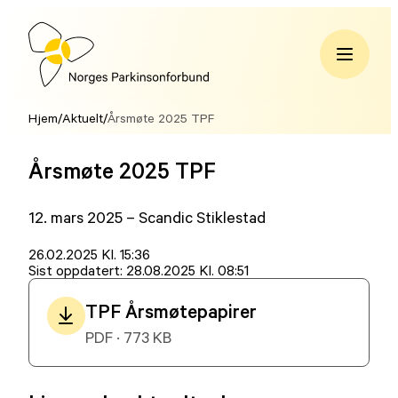
Hopp
til
innhold
Norges
Parkinsonforbund
Hjem
/
Aktuelt
/
Årsmøte 2025 TPF
Årsmøte 2025 TPF
12. mars 2025 – Scandic Stiklestad
Lagt
26.02.2025 Kl. 15:36
ut
Sist oppdatert:
28.08.2025 Kl. 08:51
på
TPF Årsmøtepapirer
PDF · 773 KB