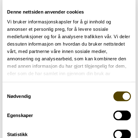
Lignende aktueltsaker
Denne nettsiden anvender cookies
Vi bruker informasjonskapsler for å gi innhold og
annonser et personlig preg, for å levere sosiale
mediefunksjoner og for å analysere trafikken vår. Vi deler
dessuten informasjon om hvordan du bruker nettstedet
vårt, med partnerne våre innen sosiale medier,
annonsering og analysearbeid, som kan kombinere den
med annen informasjon du har gjort tilgjengelig for dem,
eller som de har samlet inn gjennom din bruk av
tjenestene deres.
Samtykkevalg
Nødvendig
Aktuelt
Egenskaper
Arendalsuka 2026
03.07.2026
Statistikk