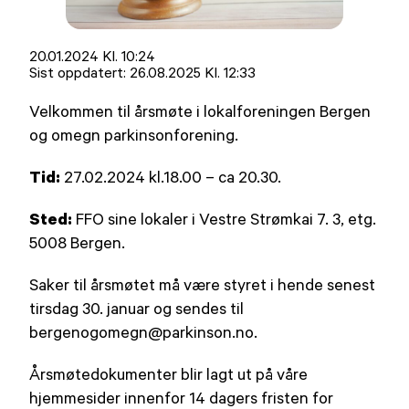
Lagt
20.01.2024 Kl. 10:24
ut
Sist oppdatert:
26.08.2025 Kl. 12:33
på
Velkommen til årsmøte i lokalforeningen Bergen
og omegn parkinsonforening.
Tid:
27.02.2024 kl.18.00 – ca 20.30.
Sted:
FFO sine lokaler i Vestre Strømkai 7. 3, etg.
5008 Bergen.
Saker til årsmøtet må være styret i hende senest
tirsdag 30. januar og sendes til
bergenogomegn@parkinson.no.
Årsmøtedokumenter blir lagt ut på våre
hjemmesider innenfor 14 dagers fristen for