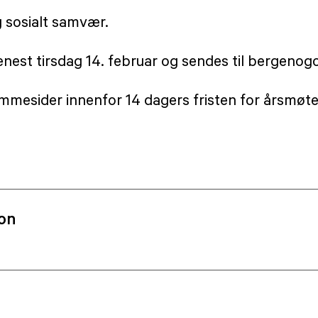
g sosialt samvær.
senest tirsdag 14. februar og sendes til berge
mesider innenfor 14 dagers fristen for årsmøtet.
on