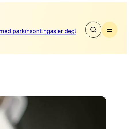
med parkinson
Engasjer deg!
No
Par