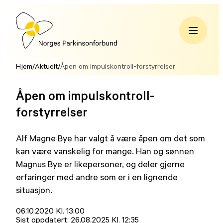
Hopp
til
innhold
Norges
Parkinsonforbund
Hjem
/
Aktuelt
/
Åpen om impulskontroll-forstyrrelser
Åpen om impulskontroll-
forstyrrelser
Alf Magne Bye har valgt å være åpen om det som
kan være vanskelig for mange. Han og sønnen
Magnus Bye er likepersoner, og deler gjerne
erfaringer med andre som er i en lignende
situasjon.
Lagt
06.10.2020 Kl. 13:00
ut
Sist oppdatert:
26.08.2025 Kl. 12:35