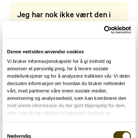
Jeg har nok ikke vært den i
familien som har snakket
mest om sykdommen og
tankene mine rundt den. Men
Denne nettsiden anvender cookies
de senere årene har jeg blitt
Vi bruker informasjonskapsler for å gi innhold og
flinkere til det.
annonser et personlig preg, for å levere sosiale
mediefunksjoner og for å analysere trafikken vår. Vi deler
MAGNUS BYE
dessuten informasjon om hvordan du bruker nettstedet
vårt, med partnerne våre innen sosiale medier,
annonsering og analysearbeid, som kan kombinere den
Det er viktig for oss som familie og snakke om de
med annen informasjon du har gjort tilgjengelig for dem,
vanskelige tingene, og være åpen om det. Det
eller som de har samlet inn gjennom din bruk av
hadde tatt knekken på meg hvis jeg ikke hadde
tjenestene deres.
gjort det.
Samtykkevalg
Nødvendig