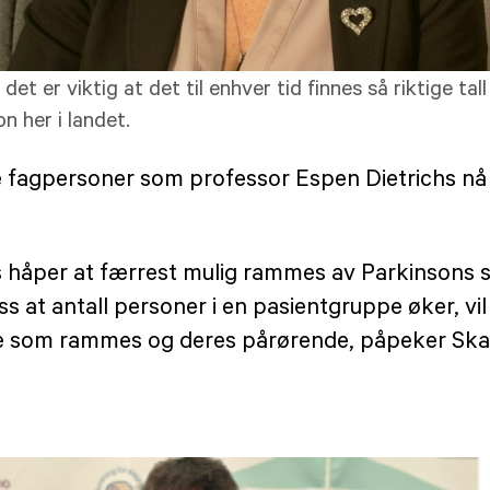
 er viktig at det til enhver tid finnes så riktige tall
n her i landet.
e fagpersoner som professor Espen Dietrichs nå
gvis håper at færrest mulig rammes av Parkinson
ss at antall personer i en pasientgruppe øker, vil
de som rammes og deres pårørende, påpeker Ska