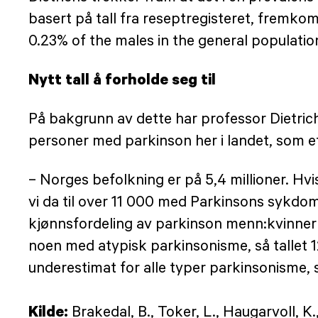
basert på tall fra reseptregisteret, fremk
0.23% of the males in the general populatio
Nytt tall å forholde seg til
På bakgrunn av dette har professor Dietric
personer med parkinson her i landet, som et
– Norges befolkning er på 5,4 millioner. H
vi da til over 11 000 med Parkinsons sykd
kjønnsfordeling av parkinson menn:kvinner 2
noen med atypisk parkinsonisme, så tallet 12
underestimat for alle typer parkinsonisme, s
Kilde:
Brakedal, B., Toker, L., Haugarvoll, K