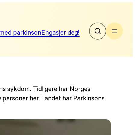
med parkinson
Engasjer deg!
No
Par
ons sykdom. Tidligere har Norges
 personer her i landet har Parkinsons