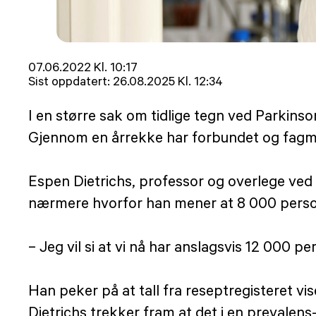
Lagt
07.06.2022 Kl. 10:17
ut
Sist oppdatert:
26.08.2025 Kl. 12:34
på
I en større sak om tidlige tegn ved Parkins
Gjennom en årrekke har forbundet og fagmilj
Espen Dietrichs, professor og overlege ved 
nærmere hvorfor han mener at 8 000 persone
– Jeg vil si at vi nå har anslagsvis 12 000 p
Han peker på at tall fra reseptregisteret 
Dietrichs trekker fram at det i en prevalens-