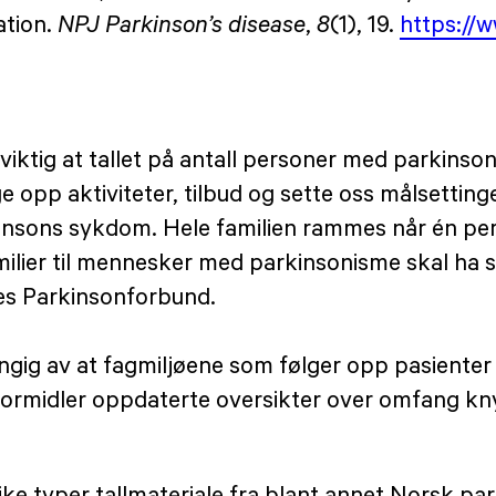
ation.
NPJ Parkinson’s disease
,
8
(1), 19.
https://
ktig at tallet på antall personer med parkinson h
 opp aktiviteter, tilbud og sette oss målsetting
insons sykdom. Hele familien rammes når én pers
ilier til mennesker med parkinsonisme skal ha så
ges Parkinsonforbund.
gig av at fagmiljøene som følger opp pasienter 
lig formidler oppdaterte oversikter over omfang k
like typer tallmateriale fra blant annet Norsk pa