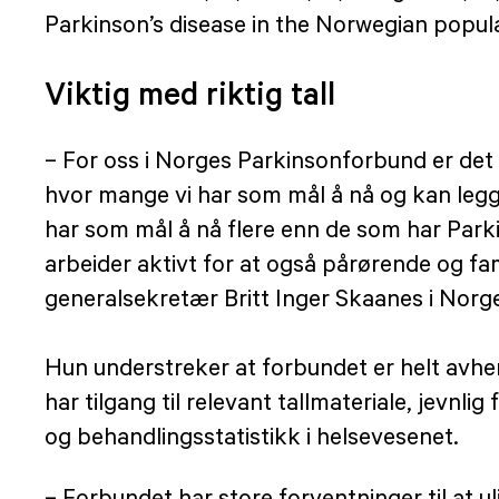
Parkinson’s disease in the Norwegian popul
Viktig med riktig tall
– For oss i Norges Parkinsonforbund er det vi
hvor mange vi har som mål å nå og kan legge
har som mål å nå flere enn de som har Park
arbeider aktivt for at også pårørende og fam
generalsekretær Britt Inger Skaanes i Nor
Hun understreker at forbundet er helt avhen
har tilgang til relevant tallmateriale, jevn
og behandlingsstatistikk i helsevesenet.
– Forbundet har store forventninger til at u