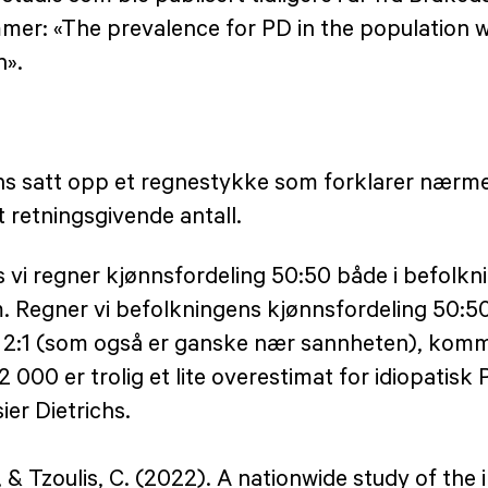
ommer: «The prevalence for PD in the population
n».
hs satt opp et regnestykke som forklarer nærme
 retningsgivende antall.
vis vi regner kjønnsfordeling 50:50 både i befol
om. Regner vi befolkningens kjønnsfordeling 50
:1 (som også er ganske nær sannheten), kommer v
 000 er trolig et lite overestimat for idiopatisk
ier Dietrichs.
., & Tzoulis, C. (2022). A nationwide study of the