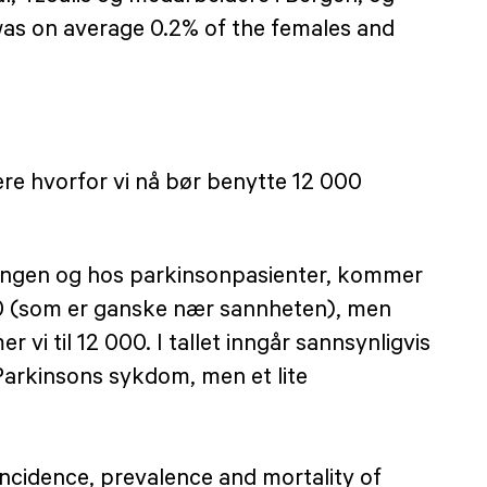
 was on average 0.2% of the females and
re hvorfor vi nå bør benytte 12 000
kningen og hos parkinsonpasienter, kommer
:50 (som er ganske nær sannheten), men
i til 12 000. I tallet inngår sannsynligvis
 Parkinsons sykdom, men et lite
 incidence, prevalence and mortality of