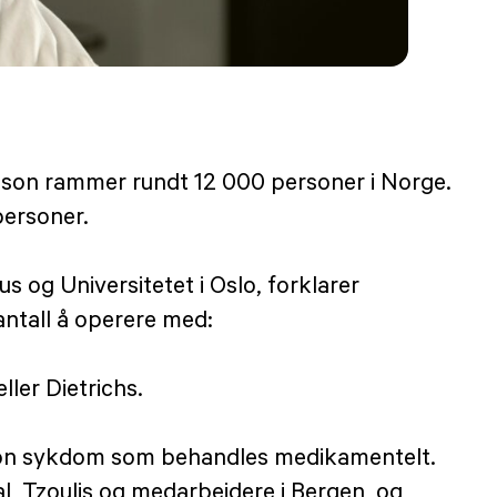
nson rammer rundt 12 000 personer i Norge.
personer.
 og Universitetet i Oslo, forklarer
antall å operere med:
ller Dietrichs.
inson sykdom som behandles medikamentelt.
dal, Tzoulis og medarbeidere i Bergen, og