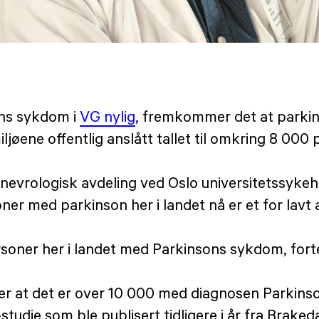
ons sykdom i
VG nylig
, fremkommer det at parki
øene offentlig anslått tallet til omkring 8 000 
nevrologisk avdeling ved Oslo universitetssykehus
r med parkinson her i landet nå er et for lavt 
ersoner her i landet med Parkinsons sykdom, forte
viser at det er over 10 000 med diagnosen Park
studie som ble publisert tidligere i år fra Brake