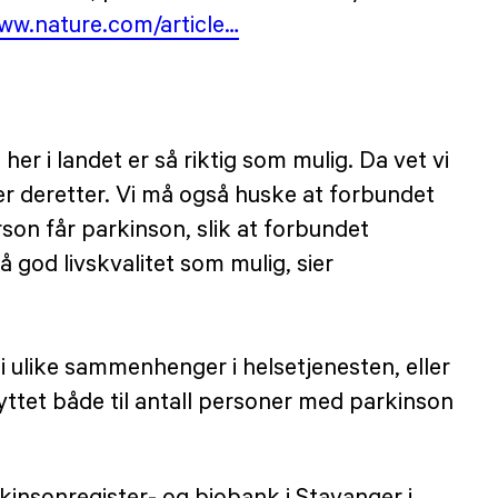
www.nature.com/article…
er i landet er så riktig som mulig. Da vet vi
er deretter. Vi må også huske at forbundet
on får parkinson, slik at forbundet
 god livskvalitet som mulig, sier
i ulike sammenhenger i helsetjenesten, eller
nyttet både til antall personer med parkinson
rkinsonregister- og biobank i Stavanger i